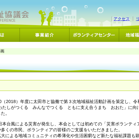
アクセス
計画
0（2018）年度に太田市と協働で第３次地域福祉活動計画を策定し、令
「わたしがつくる みんなでつくる ともに支え合うまち おおた」に向
した。
東日本台風による災害が発生し、本会としては初めての「災害ボランティ
や多くの市民、ボランティアの皆様のご支援をいただきました。
拡大による地域コミュニティの希薄化や生活困窮など新たな福祉課題も