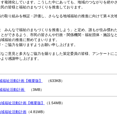
ます複雑化しています。こうした中にあっても、地域のつながりを絶や
住民の皆様と福祉のまちづくりを推進しております。
画の取り組みを検証・評価し、さらなる地域福祉の推進に向けて第４次
役 みんなで福祉のまちづくりを推進しよう」と定め、誰もが住み慣れ
ことができるよう、市民の皆さんや行政・関係機関・福祉団体・施設な
地域福祉の推進に努めてまいります。
解・ご協力を賜りますようお願い申し上げます。
重なご意見と多大なご協力を賜りました策定委員の皆様、アンケートに
心より感謝申し上げます。
域福祉活動計画【概要版】
（633KB）
域福祉活動計画
（3MB）
地域福祉活動計画【概要版】
（1.54MB）
地域福祉活動計画
（4.81MB）