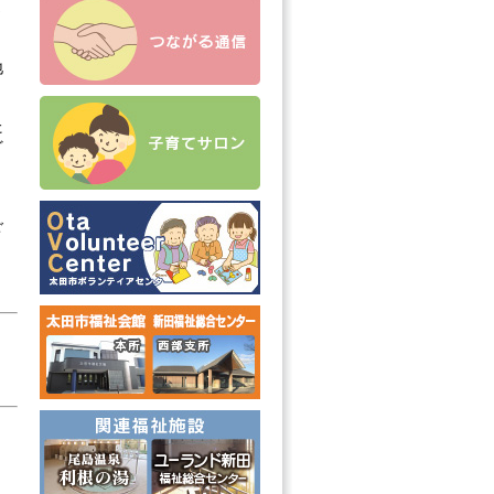
さ
地
た
ど
ご