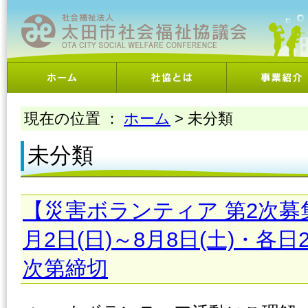
現在の位置 ：
ホーム
>
未分類
未分類
【災害ボランティア 第2次募
月2日(日)～8月8日(土)・各
次第締切